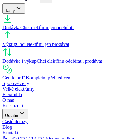
Tarify
Dodávka
Chci elektřinu jen odebírat.
Výkup
Chci elektřinu jen prodávat
Dodávka i výkup
Chci elektřinu odebírat i prodávat
Ceník tarifů
Kompletní přehled cen
Spotové ceny
Velké elektrárny
Flexibilita
O nás
Ke stažení
Ostatní
Časté dotazy
Blog
Kontakt
+420 774 113 774
Sjednat online