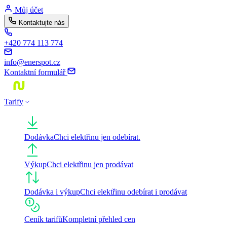
Skip
Můj účet
to
Kontaktujte nás
content
+420 774 113 774
info@enerspot.cz
Kontaktní formulář
Tarify
Dodávka
Chci elektřinu jen odebírat.
Výkup
Chci elektřinu jen prodávat
Dodávka i výkup
Chci elektřinu odebírat i prodávat
Ceník tarifů
Kompletní přehled cen