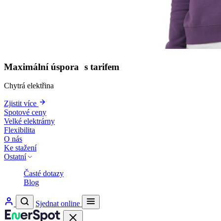
Maximální úspora s tarifem
Chytrá elektřina
Zjistit více
Spotové ceny
Velké elektrárny
Flexibilita
O nás
Ke stažení
Ostatní
Časté dotazy
Blog
Sjednat online