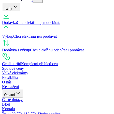
Tarify
Dodávka
Chci elektřinu jen odebírat.
Výkup
Chci elektřinu jen prodávat
Dodávka i výkup
Chci elektřinu odebírat i prodávat
Ceník tarifů
Kompletní přehled cen
Spotové ceny
Velké elektrárny
Flexibilita
O nás
Ke stažení
Ostatní
Časté dotazy
Blog
Kontakt
+420 774 113 774
Sjednat online