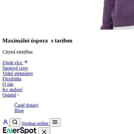
Maximální úspora s tarifem
Chytrá elektřina
Zjistit více
Spotové ceny
Velké elektrárny
Flexibilita
O nás
Ke stažení
Ostatní
Časté dotazy
Blog
Sjednat online