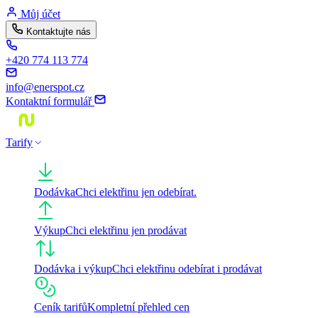
Skip
Můj účet
to
Kontaktujte nás
content
+420 774 113 774
info@enerspot.cz
Kontaktní formulář
Tarify
Dodávka
Chci elektřinu jen odebírat.
Výkup
Chci elektřinu jen prodávat
Dodávka i výkup
Chci elektřinu odebírat i prodávat
Ceník tarifů
Kompletní přehled cen