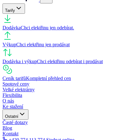
Tarify
Dodávka
Chci elektřinu jen odebírat.
Výkup
Chci elektřinu jen prodávat
Dodávka i výkup
Chci elektřinu odebírat i prodávat
Ceník tarifů
Kompletní přehled cen
Spotové ceny
Velké elektrárny
Flexibilita
O nás
Ke stažení
Ostatní
Časté dotazy
Blog
Kontakt
+420 774 113 774
Sjednat online