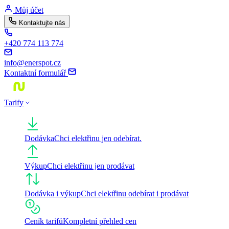
Skip
Můj účet
to
Kontaktujte nás
content
+420 774 113 774
info@enerspot.cz
Kontaktní formulář
Tarify
Dodávka
Chci elektřinu jen odebírat.
Výkup
Chci elektřinu jen prodávat
Dodávka i výkup
Chci elektřinu odebírat i prodávat
Ceník tarifů
Kompletní přehled cen