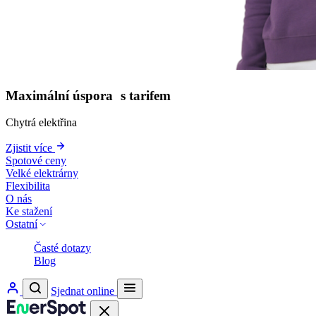
Maximální úspora s tarifem
Chytrá elektřina
Zjistit více
Spotové ceny
Velké elektrárny
Flexibilita
O nás
Ke stažení
Ostatní
Časté dotazy
Blog
Sjednat online